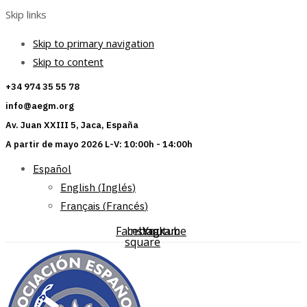
Skip links
Skip to primary navigation
Skip to content
+34 974 35 55 78
info@aegm.org
Av. Juan XXIII 5, Jaca, España
A partir de mayo 2026 L-V: 10:00h - 14:00h
Español
English
(
Inglés
)
Français
(
Francés
)
Facebook-
Instagram
Youtube
square