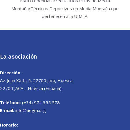
Esta credencial acredita a los Guías de Media
Montaña/Técnicos Deportivos en Media Montaña que
pertenecen a la UIMLA.
La asociación
Dirección:
Av. Juan XXIII, 5, 22700 Jaca, Huesca
22700 JACA – Huesca (España)
Teléfono:
(+34) 974 355 578
E-mail:
info@aegm.org
Horario: