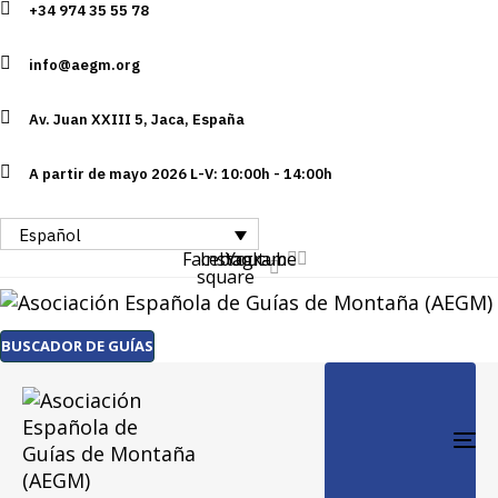
+34 974 35 55 78
Skip
Skip
links
to
info@aegm.org
primary
navigation
Av. Juan XXIII 5, Jaca, España
Skip
to
A partir de mayo 2026 L-V: 10:00h - 14:00h
content
Español
Facebook-
Instagram
Youtube
square
BUSCADOR DE GUÍAS
TO
NA