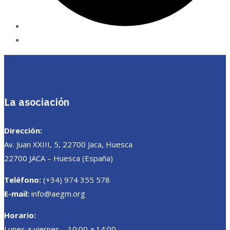
La asociación
Dirección:
Av. Juan XXIII, 5, 22700 Jaca, Huesca
22700 JACA – Huesca (España)
Teléfono:
(+34) 974 355 578
E-mail:
info@aegm.org
Horario:
Lunes a viernes – 10:00 a 14:00