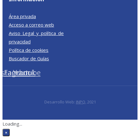
Área privada
Acceso a correo web
Aviso Legal y política de
privacidad
Política de cookies
Buscador de Guías
nstagram
Facebook
Youtube
Desarrollo Web:
INPQ
, 2021
Loading...
×