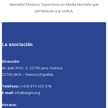
Montaña/Técnicos Deportivos en Media Montaña que
pertenecen a la UIMLA.
La asociación
Dirección:
Av. Juan XXIII, 5, 22700 Jaca, Huesca
22700 JACA – Huesca (España)
Teléfono:
(+34) 974 355 578
E-mail:
info@aegm.org
Horario: