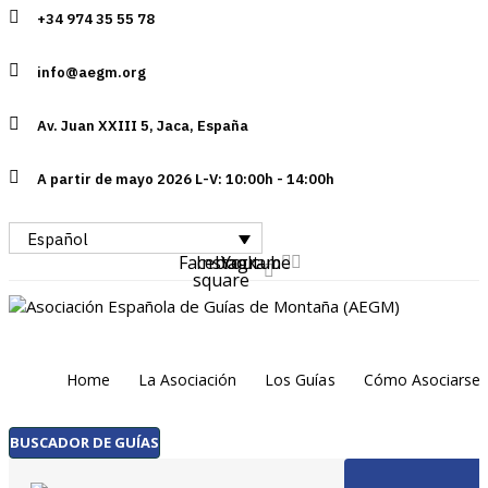
Skip
+34 974 35 55 78
Skip
links
to
info@aegm.org
primary
navigation
Av. Juan XXIII 5, Jaca, España
Skip
to
A partir de mayo 2026 L-V: 10:00h - 14:00h
content
Español
Facebook-
Instagram
Youtube
square
Home
La Asociación
Los Guías
Cómo Asociarse
BUSCADOR DE GUÍAS