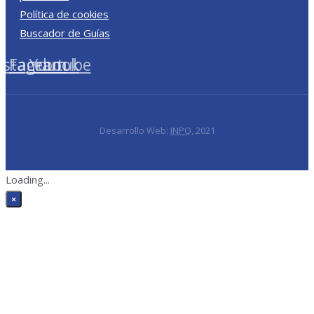
Política de cookies
Buscador de Guías
nstagram
Facebook
Youtube
Desarrollo Web:
INPQ
, 2021
Loading...
×