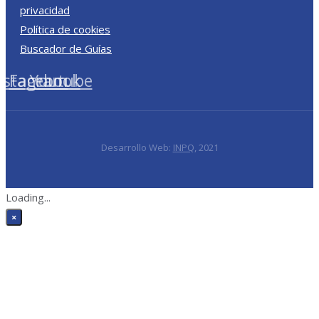
privacidad
Política de cookies
Buscador de Guías
nstagram
Facebook
Youtube
Desarrollo Web:
INPQ
, 2021
Loading...
×