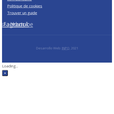
Politique de cookies
Trouver un guide
nstagram
Facebook
Youtube
Desarrollo Web:
INPQ
, 2021
Loading...
×