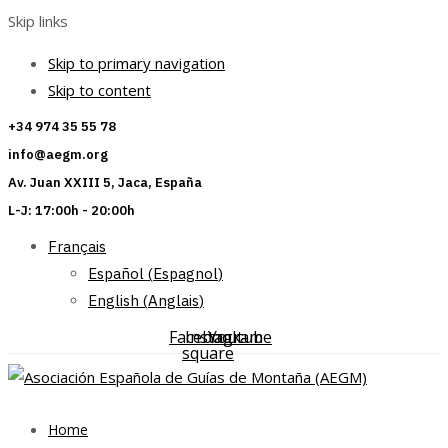
Skip links
Skip to primary navigation
Skip to content
+34 974 35 55 78
info@aegm.org
Av. Juan XXIII 5, Jaca, España
L-J: 17:00h - 20:00h
Français
Español
(
Espagnol
)
English
(
Anglais
)
Facebook-
Instagram
Youtube
square
Home