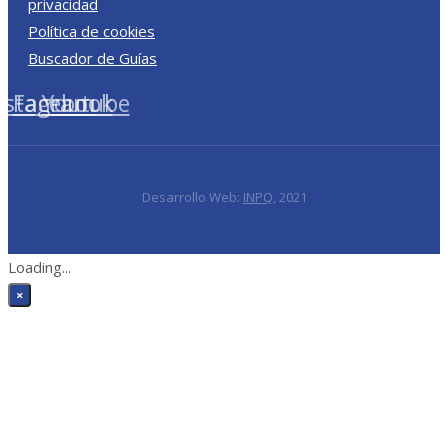
privacidad
Política de cookies
Buscador de Guías
nstagram
Facebook
Youtube
Desarrollo Web:
INPQ
, 2021
Loading...
×