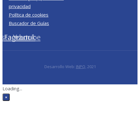
privacidad
Política de cookies
Buscador de Guías
nstagram
Facebook
Youtube
Desarrollo Web:
INPQ
, 2021
Loading...
×