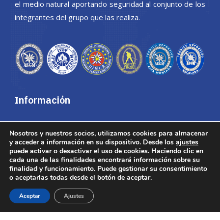
el medio natural aportando seguridad al conjunto de los
integrantes del grupo que las realiza.
Información
Área privada
Nosotros y nuestros socios, utilizamos cookies para almacenar
Acceso a correo web
y acceder a información en su dispositivo. Desde los
ajustes
puede activar o desactivar el uso de cookies. Haciendo clic en
Aviso Legal y política de
cada una de las finalidades encontrará información sobre su
privacidad
finalidad y funcionamiento. Puede gestionar su consentimiento
o aceptarlas todas desde el botón de aceptar.
Política de cookies
Buscador de Guías
Aceptar
Ajustes