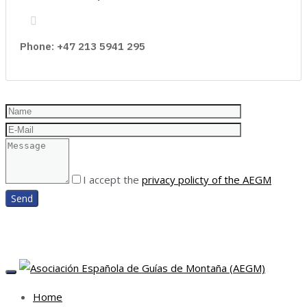
Phone: +47 213 5941 295
I accept the
privacy policty of the AEGM
TOGGLE
NAVIGATION
Home