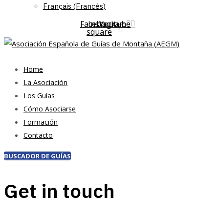
Français
(
Francés
)
Facebook-
Instagram
Youtube
square
Home
La Asociación
Los Guías
Cómo Asociarse
Formación
Contacto
BUSCADOR DE GUÍAS
Get in touch