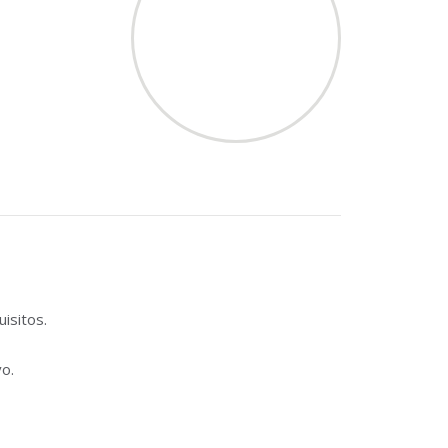
isitos.
vo.