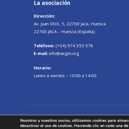
La asociación
Dirección:
Av. Juan XXIII, 5, 22700 Jaca, Huesca
22700 JACA – Huesca (España)
Teléfono:
(+34) 974 355 578
E-mail:
info@aegm.org
Horario:
Lunes a viernes – 10:00 a 14:00
Desarrollo Web:
INPQ
, 2021
Nosotros y nuestros socios, utilizamos cookies para almac
desactivar el uso de cookies. Haciendo clic en cada una de