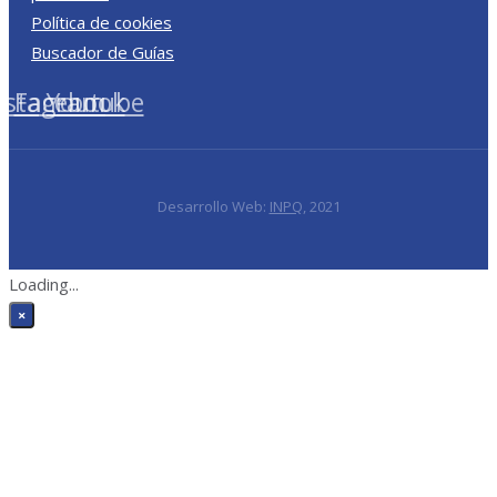
Política de cookies
Buscador de Guías
nstagram
Facebook
Youtube
Desarrollo Web:
INPQ
, 2021
Loading...
×