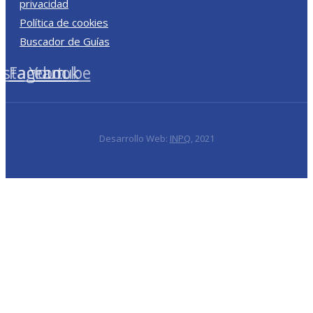
privacidad
Política de cookies
Buscador de Guías
nstagram
Facebook
Youtube
Desarrollo Web:
INPQ
, 2021