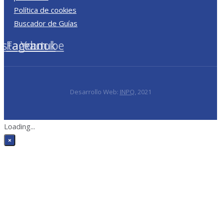
Política de cookies
Buscador de Guías
nstagram
Facebook
Youtube
Desarrollo Web:
INPQ
, 2021
Loading...
×