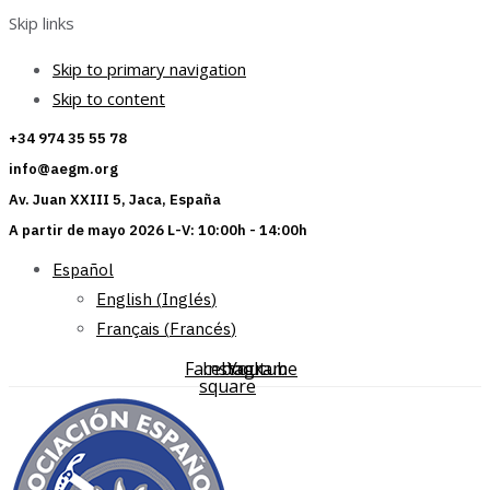
Skip links
Skip to primary navigation
Skip to content
+34 974 35 55 78
info@aegm.org
Av. Juan XXIII 5, Jaca, España
A partir de mayo 2026 L-V: 10:00h - 14:00h
Español
English
(
Inglés
)
Français
(
Francés
)
Facebook-
Instagram
Youtube
square