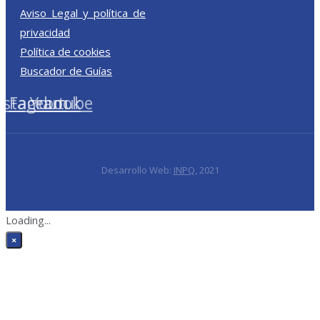
Aviso Legal y política de
privacidad
Política de cookies
Buscador de Guías
nstagram
Facebook
Youtube
Desarrollo Web:
INPQ
, 2021
Loading...
×