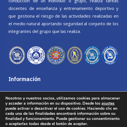
conducción de un individuo o grupo, realiza tareas
docentes de enseñanza y entrenamiento deportivo y
que gestiona el riesgo de las actividades realizadas en
el medio natural aportando seguridad al conjunto de los
integrantes del grupo que las realiza.
Información
Área privada
Nosotros y nuestros socios, utilizamos cookies para almacenar
Acceso a correo web
y acceder a información en su dispositivo. Desde los
ajustes
puede activar o desactivar el uso de cookies. Haciendo clic en
Aviso Legal y política de
cada una de las finalidades encontrará información sobre su
privacidad
finalidad y funcionamiento. Puede gestionar su consentimiento
o aceptarlas todas desde el botón de aceptar.
Política de cookies