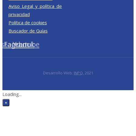
Aviso Legal y política de
privacidad
Política de cookies
Buscador de Guías
nstagram
Facebook
Youtube
Desarrollo Web:
INPQ
, 2021
Loading...
×