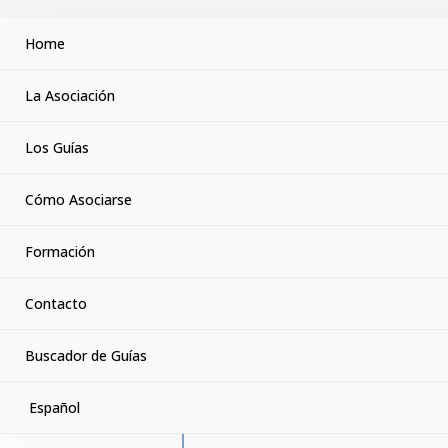
Home
Buscador de Guía
La Asociación
Asociación Española de Guías de Montaña
Los Guías
Cómo Asociarse
A continuación puedes encontrar al guía 
Formación
con la titulación necesaria para la activ
perfiles que mejor se adapten a lo que e
Contacto
Buscador de Guías
Español