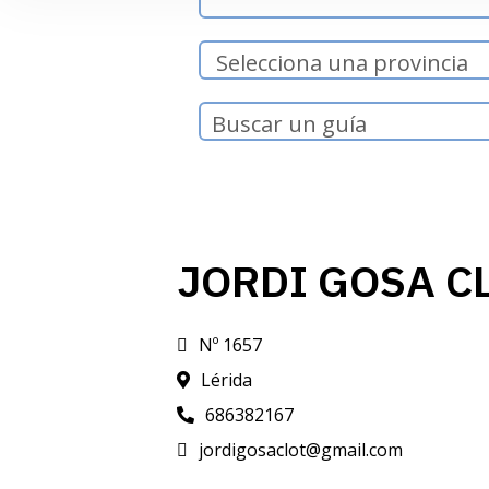
JORDI GOSA C
Nº 1657
Lérida
686382167
jordigosaclot@gmail.com