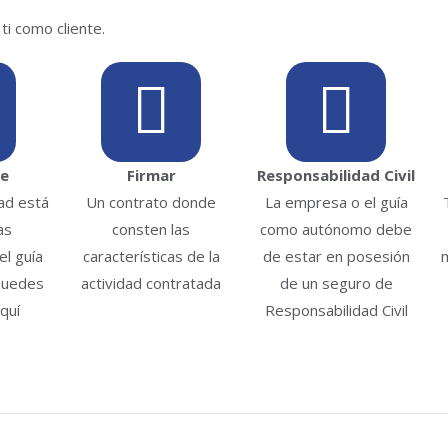
ti como cliente.
te
Firmar
Responsabilidad Civil
dad está
Un contrato donde
La empresa o el guía
as
consten las
como autónomo debe
l guía
características de la
de estar en posesión
puedes
actividad contratada
de un seguro de
quí
Responsabilidad Civil