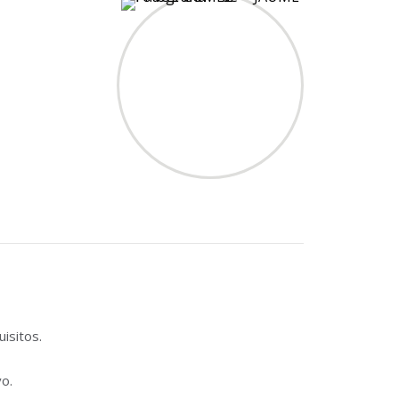
isitos.
vo.