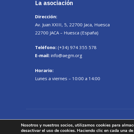
La asociación
Dirección:
Av. Juan XXIII, 5, 22700 Jaca, Huesca
22700 JACA – Huesca (España)
Teléfono:
(+34) 974 355 578
E-mail:
info@aegm.org
Horario:
Lunes a viernes – 10:00 a 14:00
Desarrollo Web:
INPQ
, 2021
Nosotros y nuestros socios, utilizamos cookies para almac
desactivar el uso de cookies. Haciendo clic en cada una de