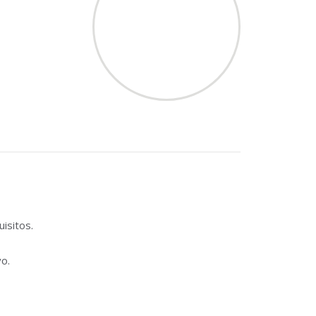
isitos.
vo.