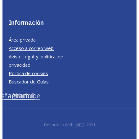
Información
Área privada
Acceso a correo web
Aviso Legal y política de
privacidad
Política de cookies
Buscador de Guías
nstagram
Facebook
Youtube
Desarrollo Web:
INPQ
, 2021