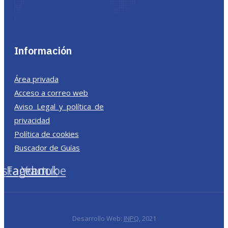
Información
Área privada
Acceso a correo web
Aviso Legal y política de
privacidad
Política de cookies
Buscador de Guías
nstagram
Facebook
Youtube
Desarrollo Web:
INPQ
, 2021