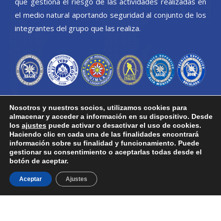
que gestiona el riesgo de las actividades realizadas en
el medio natural aportando seguridad al conjunto de los
integrantes del grupo que las realiza.
Nosotros y nuestros socios, utilizamos cookies para
Información
almacenar y acceder a información en su dispositivo. Desde
los
ajustes
puede activar o desactivar el uso de cookies.
Haciendo clic en cada una de las finalidades encontrará
Área privada
información sobre su finalidad y funcionamiento. Puede
Acceso a correo web
gestionar su consentimiento o aceptarlas todas desde el
botón de aceptar.
Aviso Legal y política de
privacidad
Aceptar
Ajustes
Política de cookies
Buscador de Guías