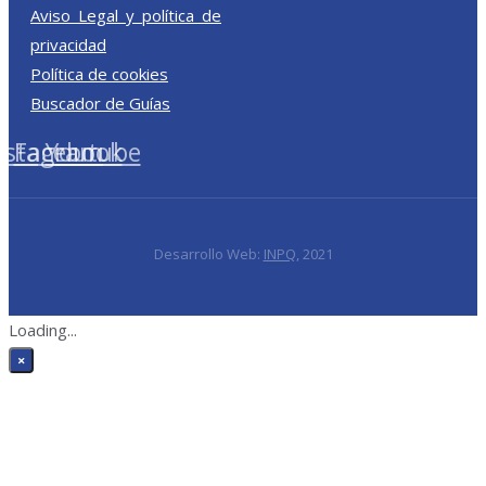
Aviso Legal y política de
privacidad
Política de cookies
Buscador de Guías
nstagram
Facebook
Youtube
Desarrollo Web:
INPQ
, 2021
Loading...
×