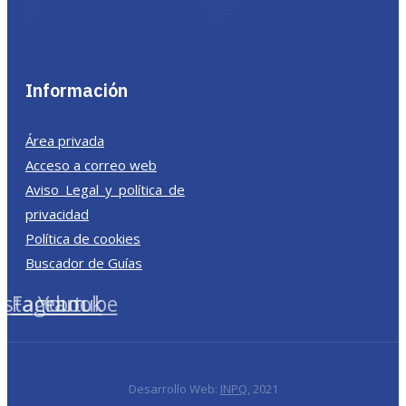
Información
Área privada
Acceso a correo web
Aviso Legal y política de
privacidad
Política de cookies
Buscador de Guías
nstagram
Facebook
Youtube
Desarrollo Web:
INPQ
, 2021