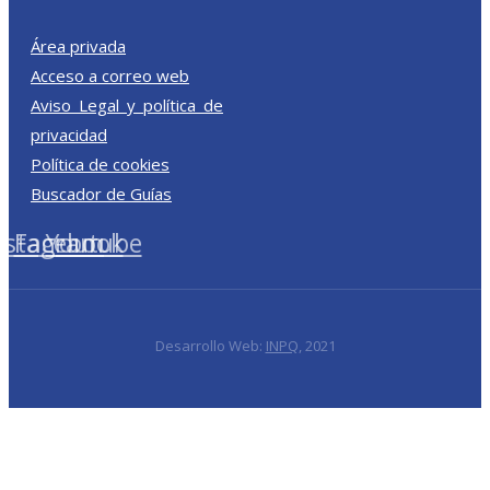
Área privada
Acceso a correo web
Aviso Legal y política de
privacidad
Política de cookies
Buscador de Guías
nstagram
Facebook
Youtube
Desarrollo Web:
INPQ
, 2021