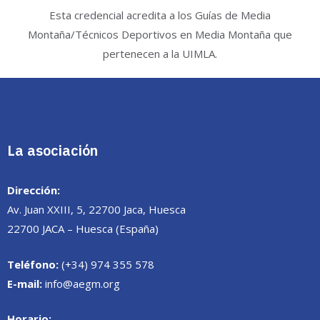
Esta credencial acredita a los Guías de Media
Montaña/Técnicos Deportivos en Media Montaña que
pertenecen a la UIMLA.
La asociación
Dirección:
Av. Juan XXIII, 5, 22700 Jaca, Huesca
22700 JACA – Huesca (España)
Teléfono:
(+34) 974 355 578
E-mail:
info@aegm.org
Horario: