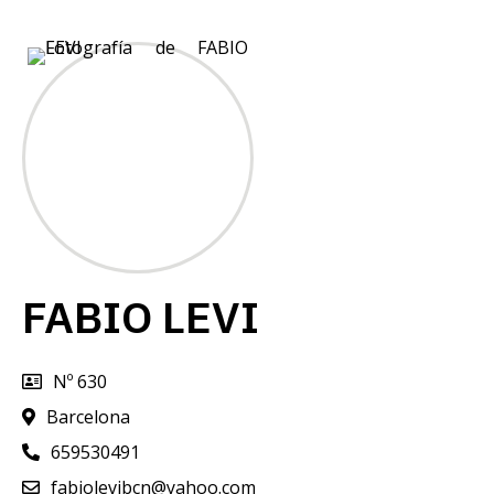
FABIO LEVI
Nº 630
Barcelona
659530491
fabiolevibcn@yahoo.com