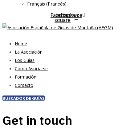
Français
(
Francés
)
Facebook-
Instagram
Youtube
square
Home
La Asociación
Los Guías
Cómo Asociarse
Formación
Contacto
BUSCADOR DE GUÍAS
Get in touch