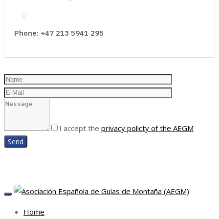
Phone: +47 213 5941 295
I accept the
privacy policty of the AEGM
TOGGLE
NAVIGATION
Home