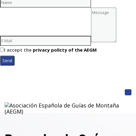
I accept the
privacy policty of the AEGM
TOG
NAV