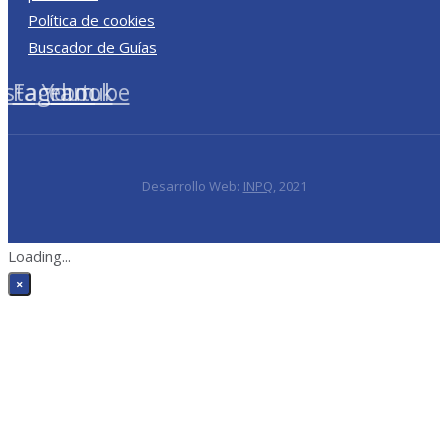
Política de cookies
Buscador de Guías
nstagram
Facebook
Youtube
Desarrollo Web:
INPQ
, 2021
Loading...
×