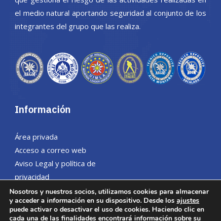
el medio natural aportando seguridad al conjunto de los
integrantes del grupo que las realiza.
Información
Área privada
Acceso a correo web
Aviso Legal y política de
privacidad
Política de cookies
Nosotros y nuestros socios, utilizamos cookies para almacenar
y acceder a información en su dispositivo. Desde los
ajustes
Buscador de Guías
puede activar o desactivar el uso de cookies. Haciendo clic en
cada una de las finalidades encontrará información sobre su