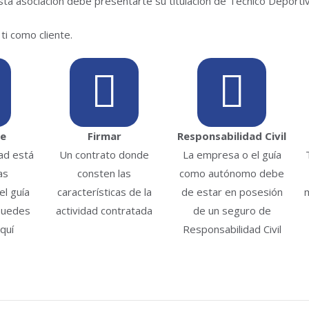
sta asociación debe presentarte su titulación de Técnico Deporti
ti como cliente.
te
Firmar
Responsabilidad Civil
dad está
Un contrato donde
La empresa o el guía
as
consten las
como autónomo debe
l guía
características de la
de estar en posesión
puedes
actividad contratada
de un seguro de
quí
Responsabilidad Civil