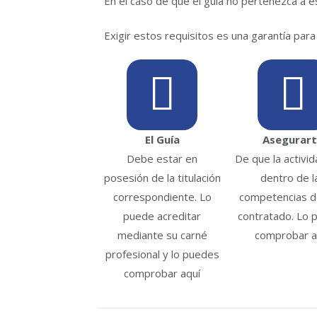
En el caso de que el guía no pertenezca a e
Exigir estos requisitos es una garantía para 
El Guía
Asegurar
Debe estar en
De que la activi
posesión de la titulación
dentro de l
correspondiente. Lo
competencias de
puede acreditar
contratado. Lo 
mediante su carné
comprobar a
profesional y lo puedes
comprobar aquí