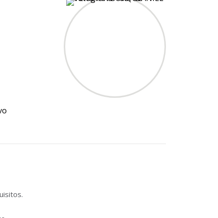
vo
isitos.