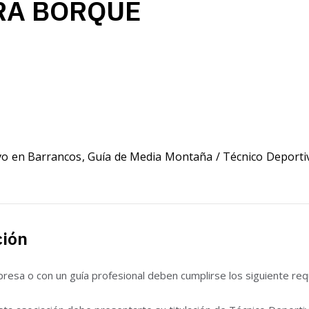
RA BORQUE
vo en Barrancos
,
Guía de Media Montaña / Técnico Deporti
ción
esa o con un guía profesional deben cumplirse los siguiente requ