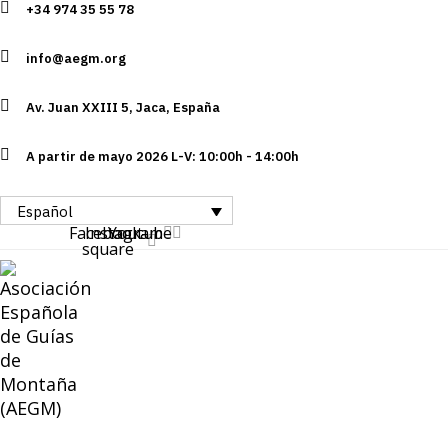
+34 974 35 55 78
Skip
Skip
links
to
info@aegm.org
primary
navigation
Av. Juan XXIII 5, Jaca, España
Skip
to
A partir de mayo 2026 L-V: 10:00h - 14:00h
content
Español
Facebook-
Instagram
Youtube
square