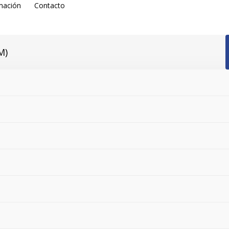
mación
Contacto
s
e necesitas en función de la actividad que vayas a realizar en e
 que desempeñan. Tan solo tienes que seleccionar el tipo de act
tás buscando.