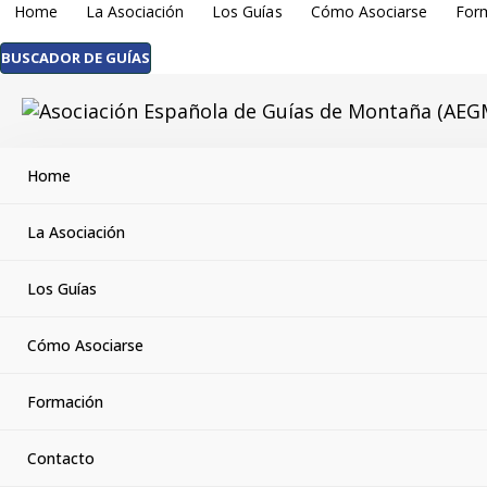
Home
La Asociación
Los Guías
Cómo Asociarse
For
BUSCADOR DE GUÍAS
Home
Buscador de Guía
La Asociación
Asociación Española de Guías de Montaña
Los Guías
Cómo Asociarse
A continuación puedes encontrar al guía qu
Formación
la titulación necesaria para la actividad
perfiles que mejor se adapten a lo que es
Contacto