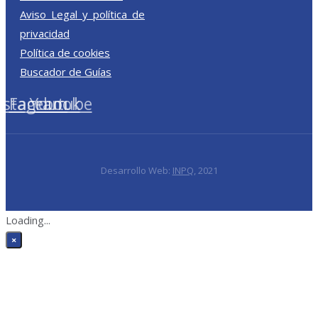
Aviso Legal y política de
privacidad
Política de cookies
Buscador de Guías
nstagram
Facebook
Youtube
Desarrollo Web:
INPQ
, 2021
Loading...
×