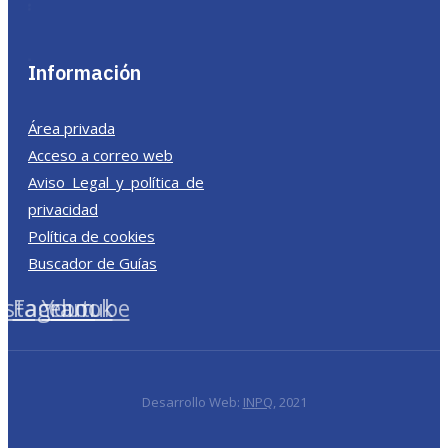
Información
Área privada
Acceso a correo web
Aviso Legal y política de
privacidad
Política de cookies
Buscador de Guías
nstagram
Facebook
Youtube
Desarrollo Web:
INPQ
, 2021