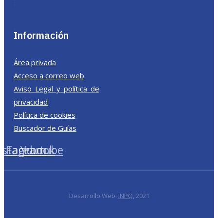
Información
Área privada
Acceso a correo web
Aviso Legal y política de
privacidad
Política de cookies
Buscador de Guías
nstagram
Facebook
Youtube
Desarrollo Web:
INPQ
, 2021