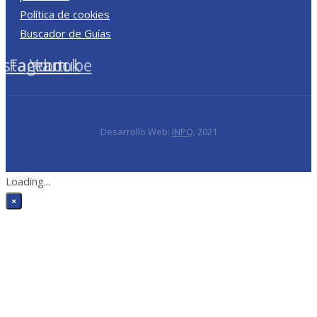
Política de cookies
Buscador de Guías
nstagram
Facebook
Youtube
Desarrollo Web:
INPQ
, 2021
Loading...
×